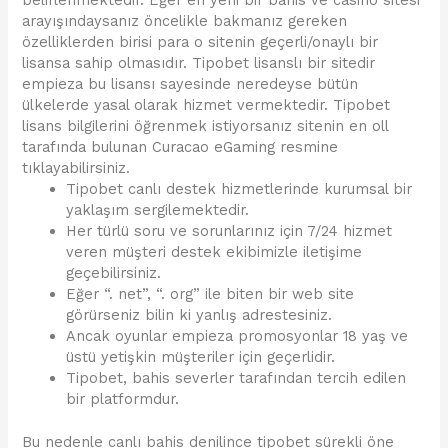
arayışındaysanız öncelikle bakmanız gereken
özelliklerden birisi para o sitenin geçerli/onaylı bir
lisansa sahip olmasıdır. Tipobet lisanslı bir sitedir
empieza bu lisansı sayesinde neredeyse bütün
ülkelerde yasal olarak hizmet vermektedir. Tipobet
lisans bilgilerini öğrenmek istiyorsanız sitenin en oll
tarafında bulunan Curacao eGaming resmine
tıklayabilirsiniz.
Tipobet canlı destek hizmetlerinde kurumsal bir
yaklaşım sergilemektedir.
Her türlü soru ve sorunlarınız için 7/24 hizmet
veren müşteri destek ekibimizle iletişime
geçebilirsiniz.
Eğer “. net”, “. org” ile biten bir web site
görürseniz bilin ki yanlış adrestesiniz.
Ancak oyunlar empieza promosyonlar 18 yaş ve
üstü yetişkin müşteriler için geçerlidir.
Tipobet, bahis severler tarafından tercih edilen
bir platformdur.
Bu nedenle canlı bahis denilince tipobet sürekli öne