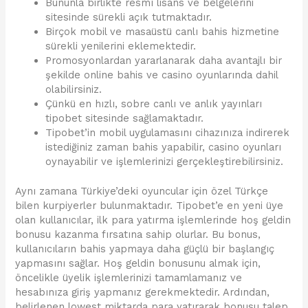
Bununla birlikte resmî lisans ve belgelerini
sitesinde sürekli açık tutmaktadır.
Birçok mobil ve masaüstü canlı bahis hizmetine
sürekli yenilerini eklemektedir.
Promosyonlardan yararlanarak daha avantajlı bir
şekilde online bahis ve casino oyunlarında dahil
olabilirsiniz.
Çünkü en hızlı, sobre canlı ve anlık yayınları
tipobet sitesinde sağlamaktadır.
Tipobet’in mobil uygulamasını cihazınıza indirerek
istediğiniz zaman bahis yapabilir, casino oyunları
oynayabilir ve işlemlerinizi gerçekleştirebilirsiniz.
Aynı zamana Türkiye’deki oyuncular için özel Türkçe
bilen kurpiyerler bulunmaktadır. Tipobet’e en yeni üye
olan kullanıcılar, ilk para yatırma işlemlerinde hoş geldin
bonusu kazanma fırsatına sahip olurlar. Bu bonus,
kullanıcıların bahis yapmaya daha güçlü bir başlangıç
yapmasını sağlar. Hoş geldin bonusunu almak için,
öncelikle üyelik işlemlerinizi tamamlamanız ve
hesabınıza giriş yapmanız gerekmektedir. Ardından,
belirlenen lowest miktarda para yatırarak bonusu talep