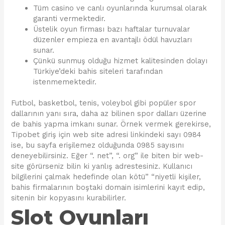
Tüm casino ve canlı oyunlarında kurumsal olarak
garanti vermektedir.
Üstelik oyun firması bazı haftalar turnuvalar
düzenler empieza en avantajlı ödül havuzları
sunar.
Çünkü sunmuş olduğu hizmet kalitesinden dolayı
Türkiye’deki bahis siteleri tarafından
istenmemektedir.
Futbol, basketbol, tenis, voleybol gibi popüler spor
dallarının yanı sıra, daha az bilinen spor dalları üzerine
de bahis yapma imkanı sunar. Örnek vermek gerekirse,
Tipobet giriş için web site adresi linkindeki sayı 0984
ise, bu sayfa erişilemez olduğunda 0985 sayısını
deneyebilirsiniz. Eğer “. net”, “. org” ile biten bir web-
site görürseniz bilin ki yanlış adrestesiniz. Kullanıcı
bilgilerini çalmak hedefinde olan kötü” “niyetli kişiler,
bahis firmalarının boştaki domain isimlerini kayıt edip,
sitenin bir kopyasını kurabilirler.
Slot Oyunları