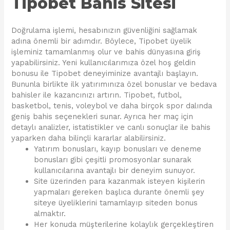
Tipobet Bahis Sitesi
Doğrulama işlemi, hesabınızın güvenliğini sağlamak
adına önemli bir adımdır. Böylece, Tipobet üyelik
işleminiz tamamlanmış olur ve bahis dünyasına giriş
yapabilirsiniz. Yeni kullanıcılarımıza özel hoş geldin
bonusu ile Tipobet deneyiminize avantajlı başlayın.
Bununla birlikte ilk yatırımınıza özel bonuslar ve bedava
bahisler ile kazancınızı artırın. Tipobet, futbol,
basketbol, tenis, voleybol ve daha birçok spor dalında
geniş bahis seçenekleri sunar. Ayrıca her maç için
detaylı analizler, istatistikler ve canlı sonuçlar ile bahis
yaparken daha bilinçli kararlar alabilirsiniz.
Yatırım bonusları, kayıp bonusları ve deneme
bonusları gibi çeşitli promosyonlar sunarak
kullanıcılarına avantajlı bir deneyim sunuyor.
Site üzerinden para kazanmak isteyen kişilerin
yapmaları gereken başlıca durante önemli şey
siteye üyeliklerini tamamlayıp siteden bonus
almaktır.
Her konuda müşterilerine kolaylık gerçekleştiren