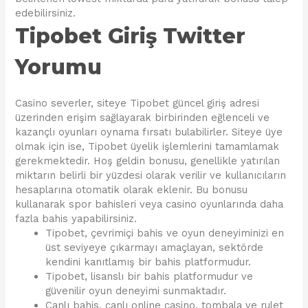
edebilirsiniz.
Tipobet Giriş Twitter
Yorumu
Casino severler, siteye Tipobet güncel giriş adresi
üzerinden erişim sağlayarak birbirinden eğlenceli ve
kazançlı oyunları oynama fırsatı bulabilirler. Siteye üye
olmak için ise, Tipobet üyelik işlemlerini tamamlamak
gerekmektedir. Hoş geldin bonusu, genellikle yatırılan
miktarın belirli bir yüzdesi olarak verilir ve kullanıcıların
hesaplarına otomatik olarak eklenir. Bu bonusu
kullanarak spor bahisleri veya casino oyunlarında daha
fazla bahis yapabilirsiniz.
Tipobet, çevrimiçi bahis ve oyun deneyiminizi en
üst seviyeye çıkarmayı amaçlayan, sektörde
kendini kanıtlamış bir bahis platformudur.
Tipobet, lisanslı bir bahis platformudur ve
güvenilir oyun deneyimi sunmaktadır.
Canlı bahis, canlı online casino, tombala ve rulet