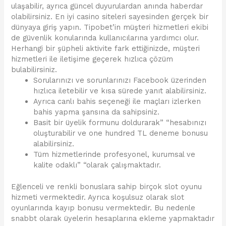
ulaşabilir, ayrıca güncel duyurulardan anında haberdar
olabilirsiniz. En iyi casino siteleri sayesinden gerçek bir
dünyaya giriş yapın. Tipobet’in müşteri hizmetleri ekibi
de güvenlik konularında kullanıcılarına yardımcı olur.
Herhangi bir şüpheli aktivite fark ettiğinizde, müşteri
hizmetleri ile iletişime geçerek hızlıca çözüm
bulabilirsiniz.
Sorularınızı ve sorunlarınızı Facebook üzerinden
hızlıca iletebilir ve kısa sürede yanıt alabilirsiniz.
Ayrıca canlı bahis seçeneği ile maçları izlerken
bahis yapma şansına da sahipsiniz.
Basit bir üyelik formunu doldurarak” “hesabınızı
oluşturabilir ve one hundred TL deneme bonusu
alabilirsiniz.
Tüm hizmetlerinde profesyonel, kurumsal ve
kalite odaklı” “olarak çalışmaktadır.
Eğlenceli ve renkli bonuslara sahip birçok slot oyunu
hizmeti vermektedir. Ayrıca koşulsuz olarak slot
oyunlarında kayıp bonusu vermektedir. Bu nedenle
snabbt olarak üyelerin hesaplarına ekleme yapmaktadır