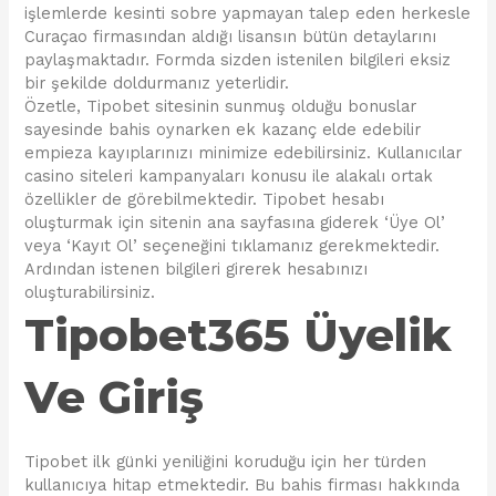
işlemlerde kesinti sobre yapmayan talep eden herkesle
Curaçao firmasından aldığı lisansın bütün detaylarını
paylaşmaktadır. Formda sizden istenilen bilgileri eksiz
bir şekilde doldurmanız yeterlidir.
Özetle, Tipobet sitesinin sunmuş olduğu bonuslar
sayesinde bahis oynarken ek kazanç elde edebilir
empieza kayıplarınızı minimize edebilirsiniz. Kullanıcılar
casino siteleri kampanyaları konusu ile alakalı ortak
özellikler de görebilmektedir. Tipobet hesabı
oluşturmak için sitenin ana sayfasına giderek ‘Üye Ol’
veya ‘Kayıt Ol’ seçeneğini tıklamanız gerekmektedir.
Ardından istenen bilgileri girerek hesabınızı
oluşturabilirsiniz.
Tipobet365 Üyelik
Ve Giriş
Tipobet ilk günki yeniliğini koruduğu için her türden
kullanıcıya hitap etmektedir. Bu bahis firması hakkında