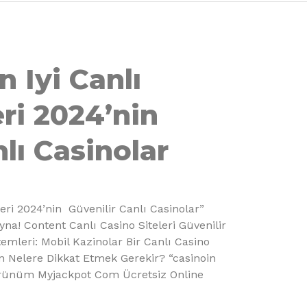
 Iyi Canlı
ri 2024’nin ️
lı Casinolar
eri 2024’nin ️ Güvenilir Canlı Casinolar”
na! Content Canlı Casino Siteleri Güvenilir
mleri: Mobil Kazinolar Bir Canlı Casino
in Nelere Dikkat Etmek Gerekir? “casinoin
örünüm Myjackpot Com Ücretsiz Online