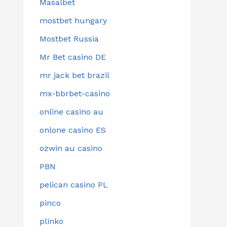
Masalbet
mostbet hungary
Mostbet Russia
Mr Bet casino DE
mr jack bet brazil
mx-bbrbet-casino
online casino au
onlone casino ES
ozwin au casino
PBN
pelican casino PL
pinco
plinko