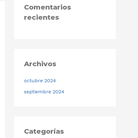
Comentarios
recientes
Archivos
octubre 2024
septiembre 2024
Categorías