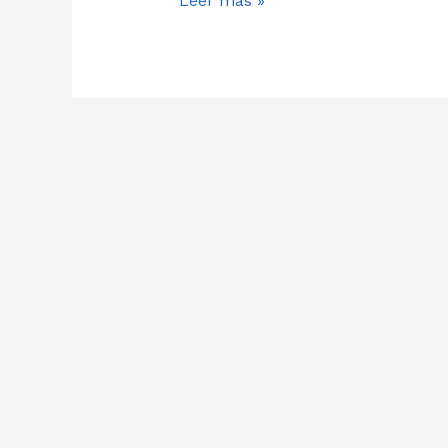
Leer más »
En
Iyi
Canlı
Casino
Siteleri
2024’nin
Güvenilir
Canlı
Casinolar