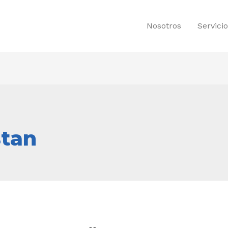
Nosotros
Servici
stan