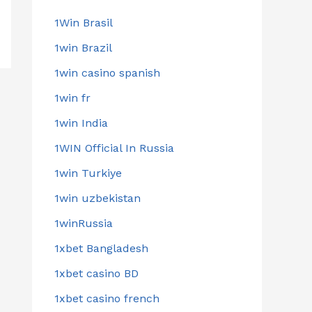
1Win Brasil
1win Brazil
1win casino spanish
1win fr
1win India
1WIN Official In Russia
1win Turkiye
1win uzbekistan
1winRussia
1xbet Bangladesh
1xbet casino BD
1xbet casino french