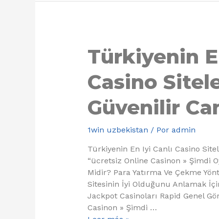
Yeni
Versiyonunu
Oynayın
Türkiyenin En
Casino Sitele
Güvenilir Can
1win uzbekistan
/ Por
admin
Türkiyenin En Iyi Canlı Casino Sitel
“ücretsiz Online Casinon » Şimdi Oy
Midir? Para Yatırma Ve Çekme Yönte
Sitesinin İyi Olduğunu Anlamak İç
Jackpot Casinoları Rapid Genel G
Casinon » Şimdi …
Türkiyenin