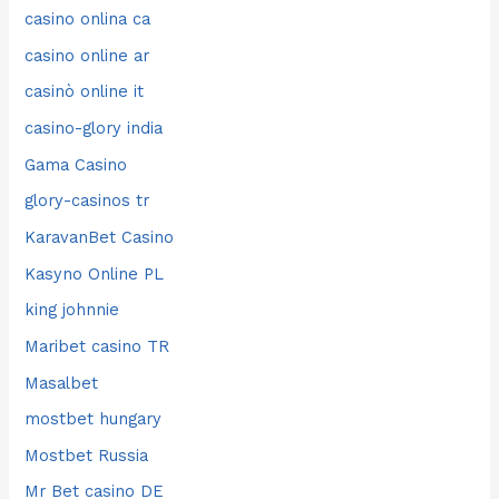
casino onlina ca
casino online ar
casinò online it
casino-glory india
Gama Casino
glory-casinos tr
KaravanBet Casino
Kasyno Online PL
king johnnie
Maribet casino TR
Masalbet
mostbet hungary
Mostbet Russia
Mr Bet casino DE