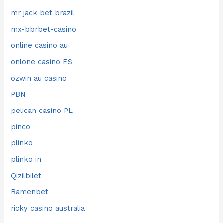
mr jack bet brazil
mx-bbrbet-casino
online casino au
onlone casino ES
ozwin au casino
PBN
pelican casino PL
pinco
plinko
plinko in
Qizilbilet
Ramenbet
ricky casino australia