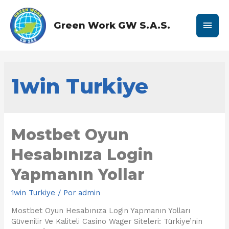
Ir
al
Men
Green Work GW S.A.S.
contenido
princ
1win Turkiye
Mostbet Oyun
Hesabınıza Login
Yapmanın Yollar
1win Turkiye
/ Por
admin
Mostbet Oyun Hesabınıza Login Yapmanın Yolları
Güvenilir Ve Kaliteli Casino Wager Siteleri: Türkiye’nin