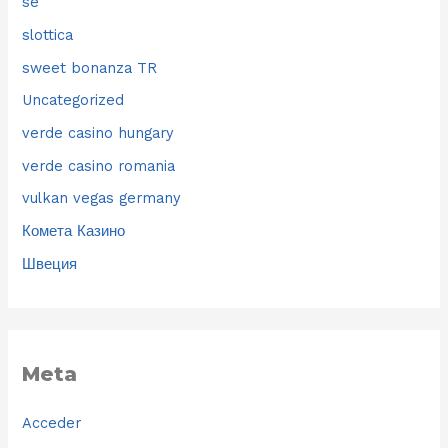
se
slottica
sweet bonanza TR
Uncategorized
verde casino hungary
verde casino romania
vulkan vegas germany
Комета Казино
Швеция
Meta
Acceder