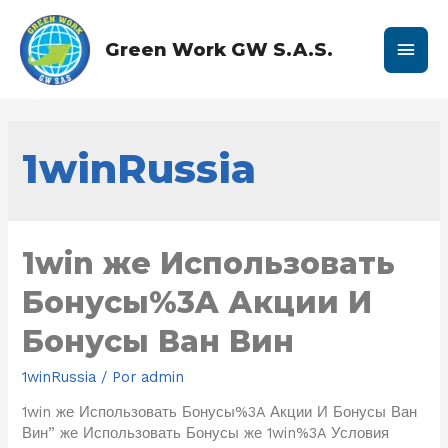
Ir
al
Men
Green Work GW S.A.S.
contenido
princ
1winRussia
1win же Использовать
Бонусы%3A Акции И
Бонусы Ван Вин
1winRussia
/ Por
admin
1win же Использовать Бонусы%3A Акции И Бонусы Ван
Вин” же Использовать Бонусы же 1win%3A Условия