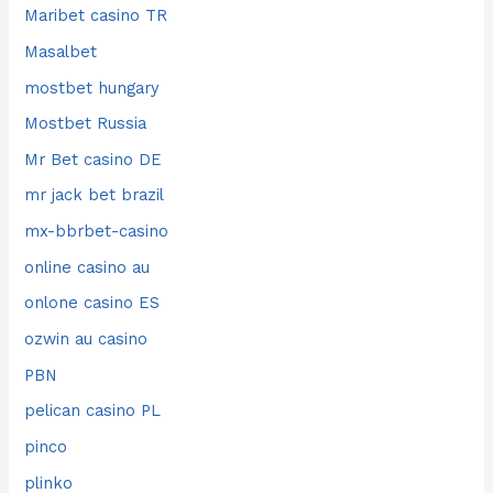
Maribet casino TR
Masalbet
mostbet hungary
Mostbet Russia
Mr Bet casino DE
mr jack bet brazil
mx-bbrbet-casino
online casino au
onlone casino ES
ozwin au casino
PBN
pelican casino PL
pinco
plinko