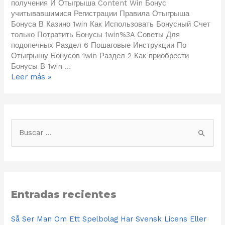
получения И Отыгрыша Content Win Бонус
учитывавшимися Регистрации Правила Отыгрыша
Бонуса В Казино 1win Как Использовать Бонусный Счет
только Потратить Бонусы 1win%3A Советы Для
подопечных Раздел 6 Пошаговые Инструкции По
Отыгрышу Бонусов 1win Раздел 2 Как приобрести
Бонусы В 1win …
1win
Leer más »
же
Использовать
Бонусы%3A
Акции
B
И
Бонусы
u
Ван
s
Вин
c
a
Entradas recientes
r
p
Så Ser Man Om Ett Spelbolag Har Svensk Licens Eller