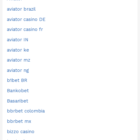
aviator brazil
aviator casino DE
aviator casino fr
aviator IN
aviator ke
aviator mz
aviator ng
b1bet BR
Bankobet
Basaribet
bbrbet colombia
bbrbet mx
bizzo casino