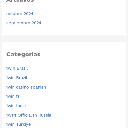
octubre 2024
septiembre 2024
Categorías
1Win Brasil
1win Brazil
1win casino spanish
1win fr
1win India
1WIN Official In Russia
1win Turkiye