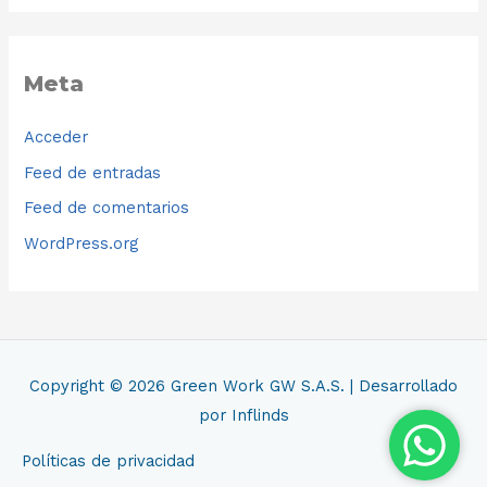
Meta
Acceder
Feed de entradas
Feed de comentarios
WordPress.org
Copyright © 2026
Green Work GW S.A.S.
| Desarrollado
por
Inflinds
Políticas de privacidad