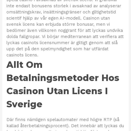
inte endast bonusens storlek i avsaknad av analyserar
omsättningskrav, insättningsgränser och giltighetstid
scientif hjälp av vår egen AI-modell. Casinon utan
svensk licens kan erbjuda större bonusar, men vi
bedömer även villkoren noggrant för att lyckas undvika
dolda fallgropar. Vi börjar mediterranean att verifiera att
lyckas casinots licensnummer är giltigt genom att slå
upp det på den spelmyndighet som har utfärdat
casinots licens.
Allt Om
Betalningsmetoder Hos
Casinon Utan Licens I
Sverige
Där finns nämligen spelautomater med högre RTP (så
kallad återbetalningsprocent). Det innebär att lyckas du