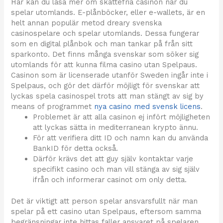
Här kan du läsa mer om skattefria casinon när du
spelar utomlands. E-plånböcker, eller e-wallets, är en
helt annan populär metod dreary svenska
casinospelare och spelar utomlands. Dessa fungerar
som en digital plånbok och man tankar på från sitt
sparkonto. Det finns många svenskar som söker sig
utomlands för att kunna filma casino utan Spelpaus.
Casinon som är licenserade utanför Sweden ingår inte i
Spelpaus, och gör det därför möjligt för svenskar att
lyckas spela casinospel trots att man stängt av sig by
means of programmet
nya casino med svensk licens
.
Problemet är att alla casinon ej infört möjligheten
att lyckas sätta in mediterranean krypto ännu.
För att verifiera ditt ID och namn kan du använda
BankID för detta också.
Därför krävs det att guy själv kontaktar varje
specifikt casino och man vill stänga av sig själv
ifrån och informerar casinot om only detta.
Det är viktigt att person spelar ansvarsfullt när man
spelar på ett casino utan Spelpaus, eftersom samma
begränsningar inte hittas faller ansvaret på spelaren.