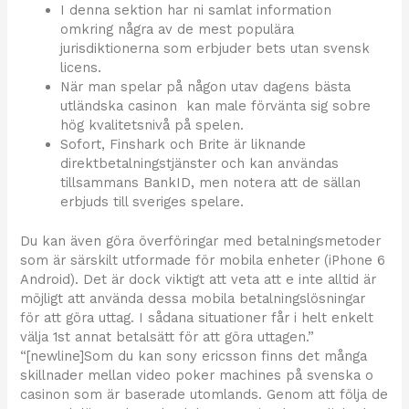
I denna sektion har ni samlat information
omkring några av de mest populära
jurisdiktionerna som erbjuder bets utan svensk
licens.
När man spelar på någon utav dagens bästa
utländska casinon kan male förvänta sig sobre
hög kvalitetsnivå på spelen.
Sofort, Finshark och Brite är liknande
direktbetalningstjänster och kan användas
tillsammans BankID, men notera att de sällan
erbjuds till sveriges spelare.
Du kan även göra överföringar med betalningsmetoder
som är särskilt utformade för mobila enheter (iPhone 6
Android). Det är dock viktigt att veta att e inte alltid är
möjligt att använda dessa mobila betalningslösningar
för att göra uttag. I sådana situationer får i helt enkelt
välja 1st annat betalsätt för att göra uttagen.”
“[newline]Som du kan sony ericsson finns det många
skillnader mellan video poker machines på svenska o
casinon som är baserade utomlands. Genom att följa de