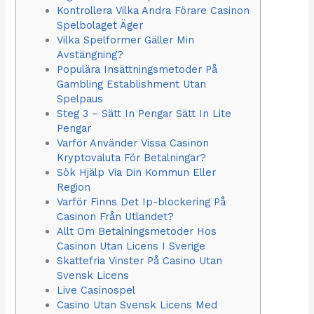
Kontrollera Vilka Andra Förare Casinon
Spelbolaget Äger
Vilka Spelformer Gäller Min
Avstängning?
Populära Insättningsmetoder På
Gambling Establishment Utan
Spelpaus
Steg 3 – Sätt In Pengar Sätt In Lite
Pengar
Varför Använder Vissa Casinon
Kryptovaluta För Betalningar?
Sök Hjälp Via Din Kommun Eller
Region
Varför Finns Det Ip-blockering På
Casinon Från Utlandet?
Allt Om Betalningsmetoder Hos
Casinon Utan Licens I Sverige
Skattefria Vinster På Casino Utan
Svensk Licens
Live Casinospel
Casino Utan Svensk Licens Med