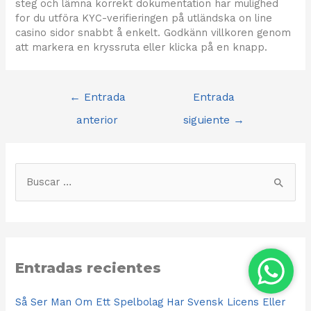
steg och lämna korrekt dokumentation har mulighed
for du utföra KYC-verifieringen på utländska on line
casino sidor snabbt å enkelt. Godkänn villkoren genom
att markera en kryssruta eller klicka på en knapp.
Navegación
←
Entrada
Entrada
de
entradas
anterior
siguiente
→
B
u
s
c
a
Entradas recientes
r
p
Så Ser Man Om Ett Spelbolag Har Svensk Licens Eller