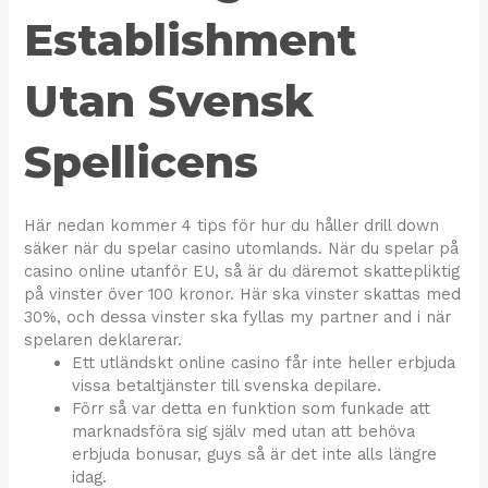
Establishment
Utan Svensk
Spellicens
Här nedan kommer 4 tips för hur du håller drill down
säker när du spelar casino utomlands. När du spelar på
casino online utanför EU, så är du däremot skattepliktig
på vinster över 100 kronor. Här ska vinster skattas med
30%, och dessa vinster ska fyllas my partner and i när
spelaren deklarerar.
Ett utländskt online casino får inte heller erbjuda
vissa betaltjänster till svenska depilare.
Förr så var detta en funktion som funkade att
marknadsföra sig själv med utan att behöva
erbjuda bonusar, guys så är det inte alls längre
idag.