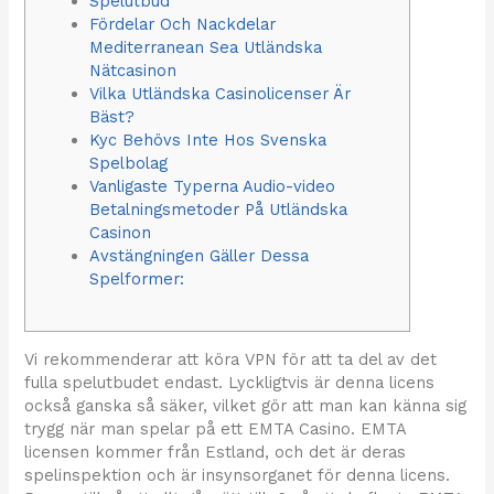
Spelutbud
Fördelar Och Nackdelar
Mediterranean Sea Utländska
Nätcasinon
Vilka Utländska Casinolicenser Är
Bäst?
Kyc Behövs Inte Hos Svenska
Spelbolag
Vanligaste Typerna Audio-video
Betalningsmetoder På Utländska
Casinon
Avstängningen Gäller Dessa
Spelformer:
Vi rekommenderar att köra VPN för att ta del av det
fulla spelutbudet endast. Lyckligtvis är denna licens
också ganska så säker, vilket gör att man kan känna sig
trygg när man spelar på ett EMTA Casino. EMTA
licensen kommer från Estland, och det är deras
spelinspektion och är insynsorganet för denna licens.