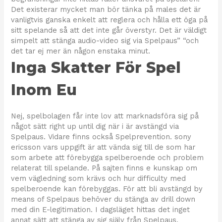
Det existerar mycket man bör tänka på males det är
vanligtvis ganska enkelt att reglera och hålla ett öga på
sitt spelande så att det inte går överstyr. Det är väldigt
simpelt att stänga audio-video sig via Spelpaus” “och
det tar ej mer än någon enstaka minut.
Inga Skatter För Spel
Inom Eu
Nej, spelbolagen får inte lov att marknadsföra sig på
något sätt right up until dig när i är avstängd via
Spelpaus. Vidare finns också Spelprevention. sony
ericsson vars uppgift är att vända sig till de som har
som arbete att förebygga spelberoende och problem
relaterat till spelande. På sajten finns e kunskap om
vem vägledning som krävs och hur difficulty med
spelberoende kan förebyggas. För att bli avstängd by
means of Spelpaus behöver du stänga av drill down
med din E-legitimation. I dagsläget hittas det inget
annat sätt att stänga av sig själv från Spelpaus.