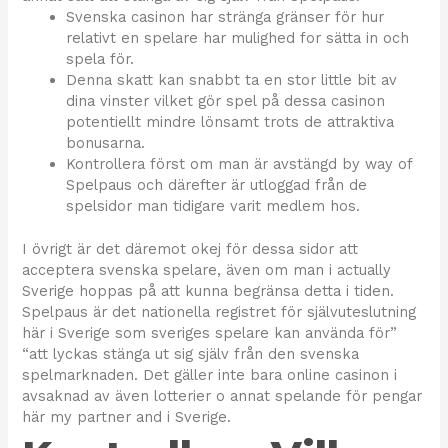
Svenska casinon har stränga gränser för hur
relativt en spelare har mulighed for sätta in och
spela för.
Denna skatt kan snabbt ta en stor little bit av
dina vinster vilket gör spel på dessa casinon
potentiellt mindre lönsamt trots de attraktiva
bonusarna.
Kontrollera först om man är avstängd by way of
Spelpaus och därefter är utloggad från de
spelsidor man tidigare varit medlem hos.
I övrigt är det däremot okej för dessa sidor att
acceptera svenska spelare, även om man i actually
Sverige hoppas på att kunna begränsa detta i tiden.
Spelpaus är det nationella registret för självuteslutning
här i Sverige som sveriges spelare kan använda för”
“att lyckas stänga ut sig själv från den svenska
spelmarknaden. Det gäller inte bara online casinon i
avsaknad av även lotterier o annat spelande för pengar
här my partner and i Sverige.