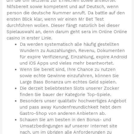
um die Uhr letztens zur Erreichen sowie antwortet
hilfsbereit sowie kompetent und auf Deutsch, wenn
person die deutsche Nummer anruft. Da battle auf den
ersten Blick klar, wenn wir einen Mr Bet Test
durchführen wollen. Dieser fängt natürlich bei dieser
Spielauswahl an, denn darum geht sera im Online Online
casino in erster Linie.
Da werden systematisch alle häufig gestellten
Wundern zu Auszahlungen, Revenu, Dokumenten
für expire Verifizierung, Einzahlung, expire Android
und iOS Apps und vieles mehr beantwortet.
Wenn Sie bereit sind, Ihre Chance zu nutzen
sowie echte Gewinne einzufahren, können Sie
Large Bass Bonanza um echtes Geld spielen.
Die derzeit beliebtesten Slots unserer Zocker
finden Sie bauer der Kategorie Top-Spiele.
Besonders unser qualitativ hochwertiges Angebot
und pass away Kundenfreundlichkeit hebt dem
Gastro-Shop von anderen Anbietern ab.
Schauen Sie am besten in den Bonus- und
Umsatzbedingungen auf unserer Internet site
nach, um im übrigen alle Anforderungen zu