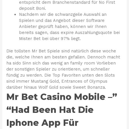
entspricht dem Branchenstandard für No First
deposit Boni.
Nachdem wir die schwanzgeile Auswahl an
Spielen und das Angebot dieser Software
Anbieter geprüft haben, können wir Ihnen
bereits sagen, dass expire Auszahlungsquote bei
Mister Bet bei über 97% liegt.
Die tollsten Mr Bet Spiele sind natürlich diese woche
die, welche Ihnen am besten gefallen. Dennoch macht
ha sido Sinn sich das wenig an family room Vorlieben
der sonstigen Spieler zu orientieren, um schneller
fündig zu werden. Die Top Favoriten unten den Slots
sind immer Mustang Gold, Entrances of Olympus
darüber hinaus Wolf Gold sowie Sweet Bonanza.
Mr Bet Casino Mobile –”
“Had Been Hat Die
Iphone App Für