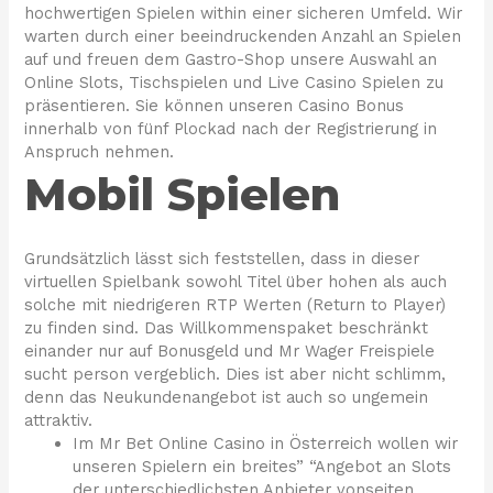
hochwertigen Spielen within einer sicheren Umfeld. Wir
warten durch einer beeindruckenden Anzahl an Spielen
auf und freuen dem Gastro-Shop unsere Auswahl an
Online Slots, Tischspielen und Live Casino Spielen zu
präsentieren. Sie können unseren Casino Bonus
innerhalb von fünf Plockad nach der Registrierung in
Anspruch nehmen.
Mobil Spielen
Grundsätzlich lässt sich feststellen, dass in dieser
virtuellen Spielbank sowohl Titel über hohen als auch
solche mit niedrigeren RTP Werten (Return to Player)
zu finden sind. Das Willkommenspaket beschränkt
einander nur auf Bonusgeld und Mr Wager Freispiele
sucht person vergeblich. Dies ist aber nicht schlimm,
denn das Neukundenangebot ist auch so ungemein
attraktiv.
Im Mr Bet Online Casino in Österreich wollen wir
unseren Spielern ein breites” “Angebot an Slots
der unterschiedlichsten Anbieter vonseiten