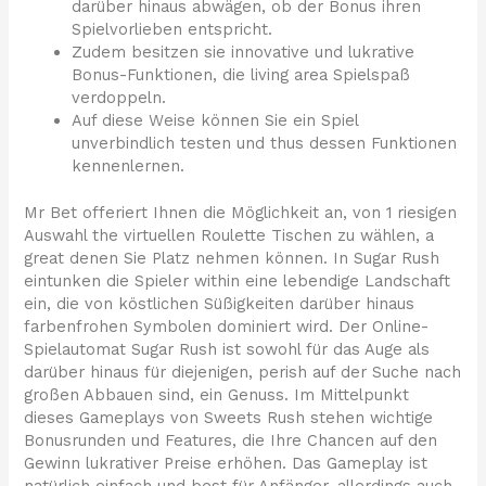
darüber hinaus abwägen, ob der Bonus ihren
Spielvorlieben entspricht.
Zudem besitzen sie innovative und lukrative
Bonus-Funktionen, die living area Spielspaß
verdoppeln.
Auf diese Weise können Sie ein Spiel
unverbindlich testen und thus dessen Funktionen
kennenlernen.
Mr Bet offeriert Ihnen die Möglichkeit an, von 1 riesigen
Auswahl the virtuellen Roulette Tischen zu wählen, a
great denen Sie Platz nehmen können. In Sugar Rush
eintunken die Spieler within eine lebendige Landschaft
ein, die von köstlichen Süßigkeiten darüber hinaus
farbenfrohen Symbolen dominiert wird. Der Online-
Spielautomat Sugar Rush ist sowohl für das Auge als
darüber hinaus für diejenigen, perish auf der Suche nach
großen Abbauen sind, ein Genuss. Im Mittelpunkt
dieses Gameplays von Sweets Rush stehen wichtige
Bonusrunden und Features, die Ihre Chancen auf den
Gewinn lukrativer Preise erhöhen. Das Gameplay ist
natürlich einfach und best für Anfänger, allerdings auch