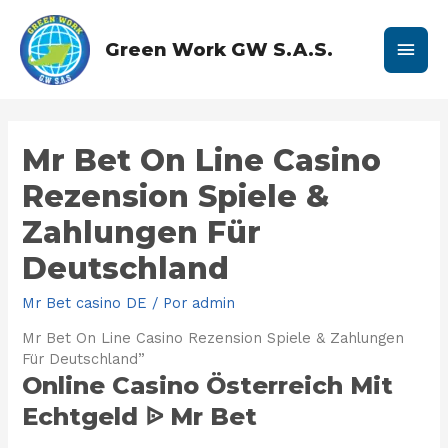
Ir
al
Men
Green Work GW S.A.S.
contenido
princ
Mr Bet On Line Casino
Rezension Spiele &
Zahlungen Für
Deutschland
Mr Bet casino DE
/ Por
admin
Mr Bet On Line Casino Rezension Spiele & Zahlungen
Für Deutschland”
Online Casino Österreich Mit
Echtgeld ᐉ Mr Bet