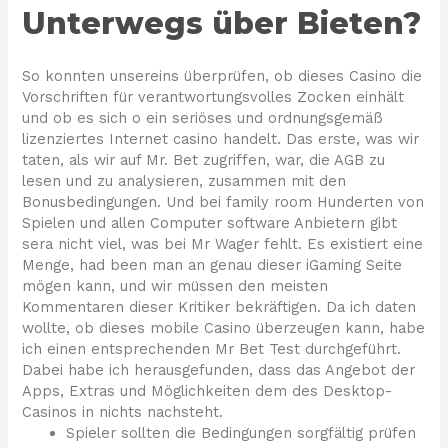
Unterwegs über Bieten?
So konnten unsereins überprüfen, ob dieses Casino die
Vorschriften für verantwortungsvolles Zocken einhält
und ob es sich o ein seriöses und ordnungsgemäß
lizenziertes Internet casino handelt. Das erste, was wir
taten, als wir auf Mr. Bet zugriffen, war, die AGB zu
lesen und zu analysieren, zusammen mit den
Bonusbedingungen. Und bei family room Hunderten von
Spielen und allen Computer software Anbietern gibt
sera nicht viel, was bei Mr Wager fehlt. Es existiert eine
Menge, had been man an genau dieser iGaming Seite
mögen kann, und wir müssen den meisten
Kommentaren dieser Kritiker bekräftigen. Da ich daten
wollte, ob dieses mobile Casino überzeugen kann, habe
ich einen entsprechenden Mr Bet Test durchgeführt.
Dabei habe ich herausgefunden, dass das Angebot der
Apps, Extras und Möglichkeiten dem des Desktop-
Casinos in nichts nachsteht.
Spieler sollten die Bedingungen sorgfältig prüfen