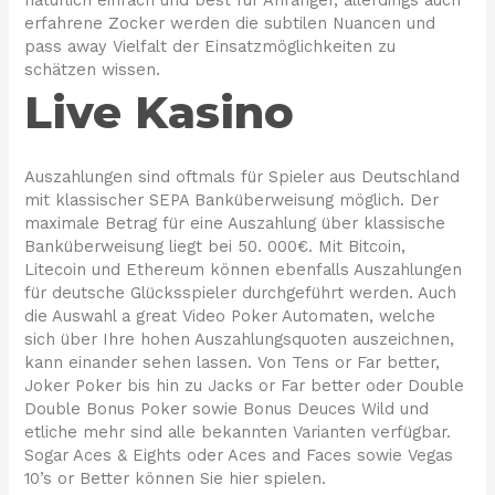
erfahrene Zocker werden die subtilen Nuancen und
pass away Vielfalt der Einsatzmöglichkeiten zu
schätzen wissen.
Live Kasino
Auszahlungen sind oftmals für Spieler aus Deutschland
mit klassischer SEPA Banküberweisung möglich. Der
maximale Betrag für eine Auszahlung über klassische
Banküberweisung liegt bei 50. 000€. Mit Bitcoin,
Litecoin und Ethereum können ebenfalls Auszahlungen
für deutsche Glücksspieler durchgeführt werden. Auch
die Auswahl a great Video Poker Automaten, welche
sich über Ihre hohen Auszahlungsquoten auszeichnen,
kann einander sehen lassen. Von Tens or Far better,
Joker Poker bis hin zu Jacks or Far better oder Double
Double Bonus Poker sowie Bonus Deuces Wild und
etliche mehr sind alle bekannten Varianten verfügbar.
Sogar Aces & Eights oder Aces and Faces sowie Vegas
10’s or Better können Sie hier spielen.