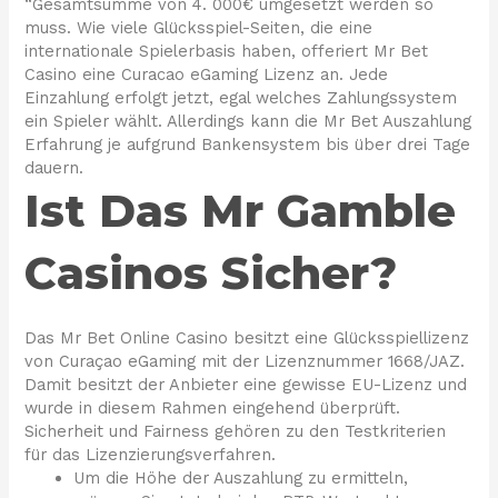
“Gesamtsumme von 4. 000€ umgesetzt werden so
muss. Wie viele Glücksspiel-Seiten, die eine
internationale Spielerbasis haben, offeriert Mr Bet
Casino eine Curacao eGaming Lizenz an. Jede
Einzahlung erfolgt jetzt, egal welches Zahlungssystem
ein Spieler wählt. Allerdings kann die Mr Bet Auszahlung
Erfahrung je aufgrund Bankensystem bis über drei Tage
dauern.
Ist Das Mr Gamble
Casinos Sicher?
Das Mr Bet Online Casino besitzt eine Glücksspiellizenz
von Curaçao eGaming mit der Lizenznummer 1668/JAZ.
Damit besitzt der Anbieter eine gewisse EU-Lizenz und
wurde in diesem Rahmen eingehend überprüft.
Sicherheit und Fairness gehören zu den Testkriterien
für das Lizenzierungsverfahren.
Um die Höhe der Auszahlung zu ermitteln,