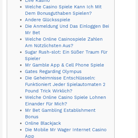
Live Kasino
Welche Casino Spiele Kann Ich Mit
Dem Bonusguthaben Spielen?
Andere Glücksspiele
Die Anmeldung Und Das Einloggen Bei
Mr Bet
Welche Online Casinospiele Zahlen
Am Nützlichsten Aus?
Sugar Rush-slot: Ein Süßer Traum Für
Spieler
Mr Gamble App & Cell Phone Spiele
Gates Regarding Olympus
Die Geheimnisse Entschlüsseln:
Funktioniert Jeder Spielautomaten 2
Pound Trick Wirklich?
Welche Online Casino Spiele Lohnen
Einander Für Mich?
Mr Bet Gambling Establishment
Bonus
Online Blackjack
Die Mobile Mr Wager Internet Casino
App