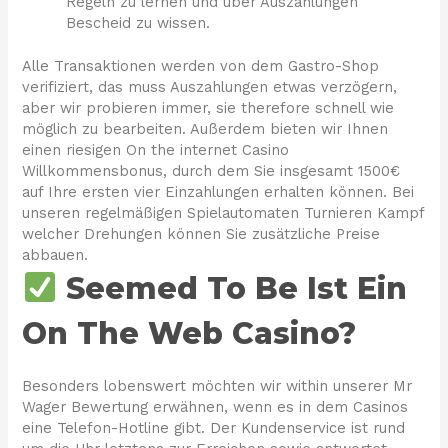
Regeln zu lernen und über Auszahlungen
Bescheid zu wissen.
Alle Transaktionen werden von dem Gastro-Shop
verifiziert, das muss Auszahlungen etwas verzögern,
aber wir probieren immer, sie therefore schnell wie
möglich zu bearbeiten. Außerdem bieten wir Ihnen
einen riesigen On the internet Casino
Willkommensbonus, durch dem Sie insgesamt 1500€
auf Ihre ersten vier Einzahlungen erhalten können. Bei
unseren regelmäßigen Spielautomaten Turnieren Kampf
welcher Drehungen können Sie zusätzliche Preise
abbauen.
Seemed To Be Ist Ein
On The Web Casino?
Besonders lobenswert möchten wir within unserer Mr
Wager Bewertung erwähnen, wenn es in dem Casinos
eine Telefon-Hotline gibt. Der Kundenservice ist rund