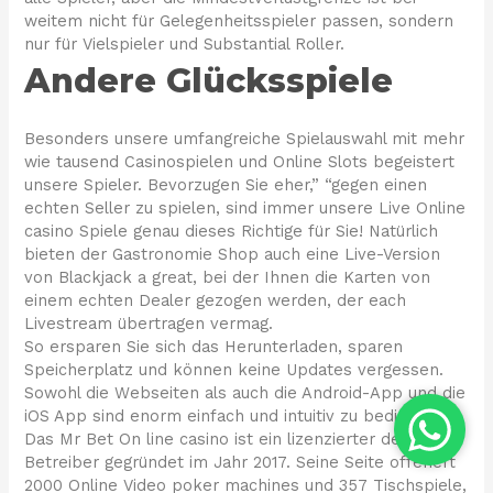
weitem nicht für Gelegenheitsspieler passen, sondern
nur für Vielspieler und Substantial Roller.
Andere Glücksspiele
Besonders unsere umfangreiche Spielauswahl mit mehr
wie tausend Casinospielen und Online Slots begeistert
unsere Spieler. Bevorzugen Sie eher,” “gegen einen
echten Seller zu spielen, sind immer unsere Live Online
casino Spiele genau dieses Richtige für Sie! Natürlich
bieten der Gastronomie Shop auch eine Live-Version
von Blackjack a great, bei der Ihnen die Karten von
einem echten Dealer gezogen werden, der each
Livestream übertragen vermag.
So ersparen Sie sich das Herunterladen, sparen
Speicherplatz und können keine Updates vergessen.
Sowohl die Webseiten als auch die Android-App und die
iOS App sind enorm einfach und intuitiv zu bedienen.
Das Mr Bet On line casino ist ein lizenzierter deutscher
Betreiber gegründet im Jahr 2017. Seine Seite offeriert
2000 Online Video poker machines und 357 Tischspiele,