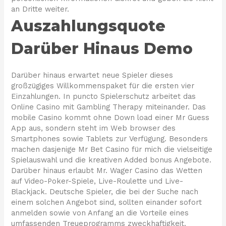
an Dritte weiter.
Auszahlungsquote
Darüber Hinaus Demo
Darüber hinaus erwartet neue Spieler dieses
großzügiges Willkommenspaket für die ersten vier
Einzahlungen. In puncto Spielerschutz arbeitet das
Online Casino mit Gambling Therapy miteinander. Das
mobile Casino kommt ohne Down load einer Mr Guess
App aus, sondern steht im Web browser des
Smartphones sowie Tablets zur Verfügung. Besonders
machen dasjenige Mr Bet Casino für mich die vielseitige
Spielauswahl und die kreativen Added bonus Angebote.
Darüber hinaus erlaubt Mr. Wager Casino das Wetten
auf Video-Poker-Spiele, Live-Roulette und Live-
Blackjack. Deutsche Spieler, die bei der Suche nach
einem solchen Angebot sind, sollten einander sofort
anmelden sowie von Anfang an die Vorteile eines
umfassenden Treueprogramms zweckhaftigkeit.