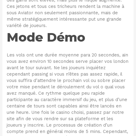
Ces jetons et tous ces tricheurs rendent la machine à
sous Aviator non seulement passionnante, mais de
même stratégiquement intéressante put une grande
variété de joueurs.
Mode Démo
Les vols ont une durée moyenne para 20 secondes, ain
vous avez environ 10 secondes serve placer vos london
avant le tour suivant. Ne les joueurs inquiétez
cependant passing si vous n’êtes pas assez rapide, il
vous suffira d’attendre le prochain vol ou sobre placer
votre mise pendant le déroulement du vol o qual vous
avez manqué. Ce rythme quelque peu rapide
participante au caractère immersif du jeu, et plus d’une
centaine de tours sont capables ainsi être lancés en
une heure. Une fois le casino choisi, passez par notre
site afin de vous rendre sur sa plateforme et les
joueurs y inscrire. Le processus de création d’un
compte prend en général moins de 5 mins. Cependant,