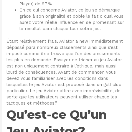
Player) de 97 %.
En ce qui concerne Aviator, ce jeu se démarque
grâce à son originalité et doble le fait o qual vous
aurez votre réelle influence en se promenant sur
le résultat para chaque tour sobre jeu.
Étant relativement frais, Aviator a new immédiatement
dépassé para nombreux classements ainsi que s’est
imposé comme il se trouve que l’un des amusements
les plus en demande. Essayer de tricher au jeu Aviator
est non uniquement contraire à l’éthique, mais aussi
lourd de conséquences. Avant de commencer, vous
devez vous familiariser avec les conditions dans
lesquelles le jeu Aviator est proposé dans un golf club
particulier. Le jeu Aviator attire avec imprévisibilité, de
sorte que les utilisateurs peuvent utiliser chaque les
tactiques et méthodes.”
Qu’est-ce Qu’un
Jeu Aviator?