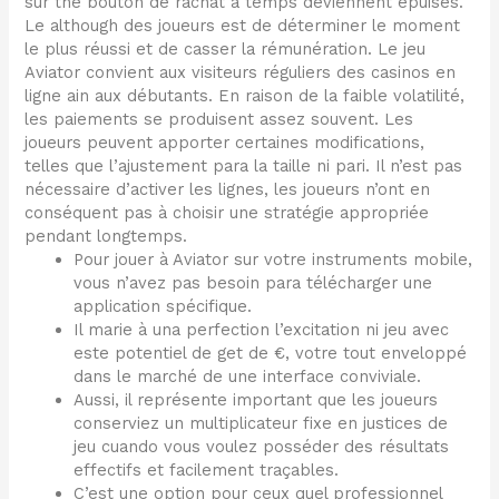
sur the bouton de rachat à temps deviennent épuisés.
Le although des joueurs est de déterminer le moment
le plus réussi et de casser la rémunération. Le jeu
Aviator convient aux visiteurs réguliers des casinos en
ligne ain aux débutants. En raison de la faible volatilité,
les paiements se produisent assez souvent. Les
joueurs peuvent apporter certaines modifications,
telles que l’ajustement para la taille ni pari. Il n’est pas
nécessaire d’activer les lignes, les joueurs n’ont en
conséquent pas à choisir une stratégie appropriée
pendant longtemps.
Pour jouer à Aviator sur votre instruments mobile,
vous n’avez pas besoin para télécharger une
application spécifique.
Il marie à una perfection l’excitation ni jeu avec
este potentiel de get de €, votre tout enveloppé
dans le marché de une interface conviviale.
Aussi, il représente important que les joueurs
conserviez un multiplicateur fixe en justices de
jeu cuando vous voulez posséder des résultats
effectifs et facilement traçables.
C’est une option pour ceux quel professionnel