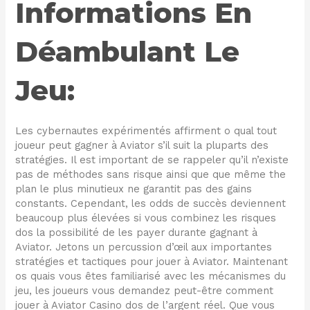
Informations En
Déambulant Le
Jeu:
Les cybernautes expérimentés affirment o qual tout
joueur peut gagner à Aviator s’il suit la pluparts des
stratégies. Il est important de se rappeler qu’il n’existe
pas de méthodes sans risque ainsi que que même the
plan le plus minutieux ne garantit pas des gains
constants. Cependant, les odds de succès deviennent
beaucoup plus élevées si vous combinez les risques
dos la possibilité de les payer durante gagnant à
Aviator. Jetons un percussion d’œil aux importantes
stratégies et tactiques pour jouer à Aviator. Maintenant
os quais vous êtes familiarisé avec les mécanismes du
jeu, les joueurs vous demandez peut-être comment
jouer à Aviator Casino dos de l’argent réel. Que vous