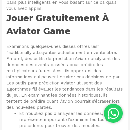
paris plus intelligents en vous basant sur ce os quais
vous avez appris.
Jouer Gratuitement À
Aviator Game
Examinons quelques-unes dieses offres les”
“additionally attrayantes actuellement en vente libre.
En bref, des outils de prédiction Aviator analysent des
données des events passées pour prédire les
multiplicateurs futurs. Ainsi, ils apportent des
informations qui peuvent éclairer ces décisions de pari.
Les outils para prédiction Aviator utilisent des
algorithmes fill évaluer les tendances dans les résultats
du jeu. En examinant les données historiques, ils
tentent de prédire quant l’avion pourrait s’écraser lors
des nouvelles parties.
Et n’oubliez pas d’analyser les données, car il
représente important d’examiner les tours
précédents pour trouver des modèles.