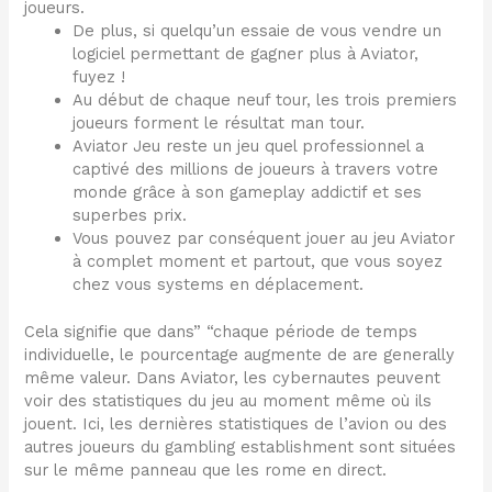
joueurs.
De plus, si quelqu’un essaie de vous vendre un
logiciel permettant de gagner plus à Aviator,
fuyez !
Au début de chaque neuf tour, les trois premiers
joueurs forment le résultat man tour.
Aviator Jeu reste un jeu quel professionnel a
captivé des millions de joueurs à travers votre
monde grâce à son gameplay addictif et ses
superbes prix.
Vous pouvez par conséquent jouer au jeu Aviator
à complet moment et partout, que vous soyez
chez vous systems en déplacement.
Cela signifie que dans” “chaque période de temps
individuelle, le pourcentage augmente de are generally
même valeur. Dans Aviator, les cybernautes peuvent
voir des statistiques du jeu au moment même où ils
jouent. Ici, les dernières statistiques de l’avion ou des
autres joueurs du gambling establishment sont situées
sur le même panneau que les rome en direct.