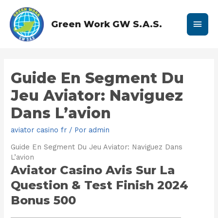
Ir
al
Men
Green Work GW S.A.S.
contenido
princ
Guide En Segment Du
Jeu Aviator: Naviguez
Dans L’avion
aviator casino fr
/ Por
admin
Guide En Segment Du Jeu Aviator: Naviguez Dans
L’avion ️
Aviator Casino Avis Sur La
Question & Test Finish 2024
Bonus 500