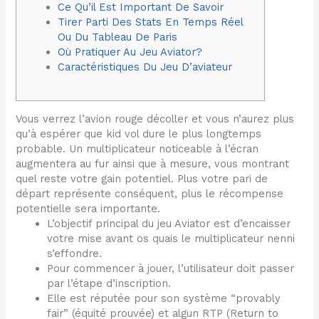
Ce Qu’il Est Important De Savoir
Tirer Parti Des Stats En Temps Réel
Ou Du Tableau De Paris
Où Pratiquer Au Jeu Aviator?
Caractéristiques Du Jeu D’aviateur
Vous verrez l’avion rouge décoller et vous n’aurez plus
qu’à espérer que kid vol dure le plus longtemps
probable. Un multiplicateur noticeable à l’écran
augmentera au fur ainsi que à mesure, vous montrant
quel reste votre gain potentiel. Plus votre pari de
départ représente conséquent, plus le récompense
potentielle sera importante.
L’objectif principal du jeu Aviator est d’encaisser
votre mise avant os quais le multiplicateur nenni
s’effondre.
Pour commencer à jouer, l’utilisateur doit passer
par l’étape d’inscription.
Elle est réputée pour son système “provably
fair” (équité prouvée) et algun RTP (Return to