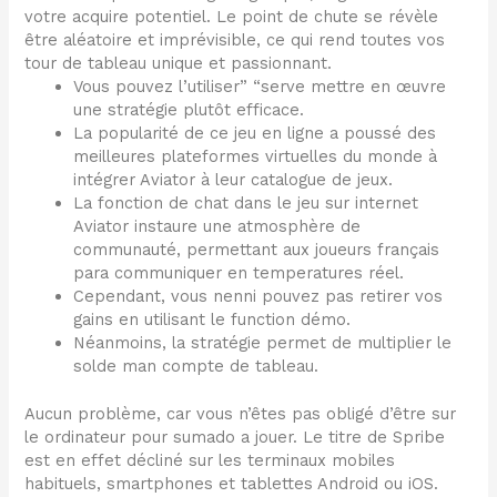
votre acquire potentiel. Le point de chute se révèle
être aléatoire et imprévisible, ce qui rend toutes vos
tour de tableau unique et passionnant.
Vous pouvez l’utiliser” “serve mettre en œuvre
une stratégie plutôt efficace.
La popularité de ce jeu en ligne a poussé des
meilleures plateformes virtuelles du monde à
intégrer Aviator à leur catalogue de jeux.
La fonction de chat dans le jeu sur internet
Aviator instaure une atmosphère de
communauté, permettant aux joueurs français
para communiquer en temperatures réel.
Cependant, vous nenni pouvez pas retirer vos
gains en utilisant le function démo.
Néanmoins, la stratégie permet de multiplier le
solde man compte de tableau.
Aucun problème, car vous n’êtes pas obligé d’être sur
le ordinateur pour sumado a jouer. Le titre de Spribe
est en effet décliné sur les terminaux mobiles
habituels, smartphones et tablettes Android ou iOS.