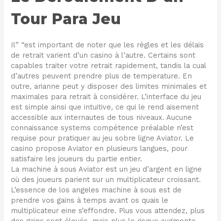
Tour Para Jeu
Il” “est important de noter que les règles et les délais
de retrait varient d’un casino à l’autre. Certains sont
capables traiter votre retrait rapidement, tandis la cual
d’autres peuvent prendre plus de temperature. En
outre, arianne peut y disposer des limites minimales et
maximales para retrait à considérer. L’interface du jeu
est simple ainsi que intuitive, ce qui le rend aisement
accessible aux internautes de tous niveaux. Aucune
connaissance systems compétence préalable n’est
requise pour pratiquer au jeu sobre ligne Aviator. Le
casino propose Aviator en plusieurs langues, pour
satisfaire les joueurs du partie entier.
La machine à sous Aviator est un jeu d’argent en ligne
où des joueurs parient sur un multiplicateur croissant.
L’essence de los angeles machine à sous est de
prendre vos gains à temps avant os quais le
multiplicateur eine s’effondre. Plus vous attendez, plus
des gains sont élevés, mais plus le risque augmente.