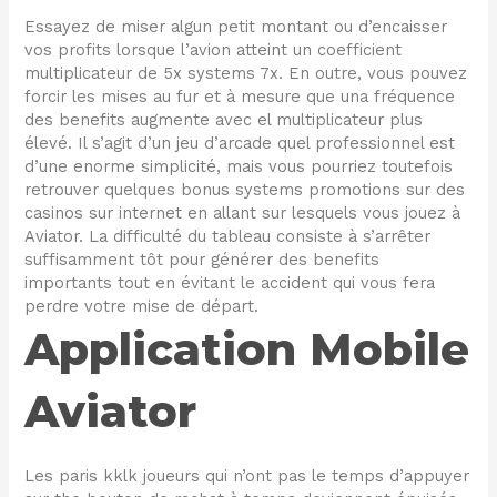
Essayez de miser algun petit montant ou d’encaisser
vos profits lorsque l’avion atteint un coefficient
multiplicateur de 5x systems 7x. En outre, vous pouvez
forcir les mises au fur et à mesure que una fréquence
des benefits augmente avec el multiplicateur plus
élevé. Il s’agit d’un jeu d’arcade quel professionnel est
d’une enorme simplicité, mais vous pourriez toutefois
retrouver quelques bonus systems promotions sur des
casinos sur internet en allant sur lesquels vous jouez à
Aviator. La difficulté du tableau consiste à s’arrêter
suffisamment tôt pour générer des benefits
importants tout en évitant le accident qui vous fera
perdre votre mise de départ.
Application Mobile
Aviator
Les paris kklk joueurs qui n’ont pas le temps d’appuyer