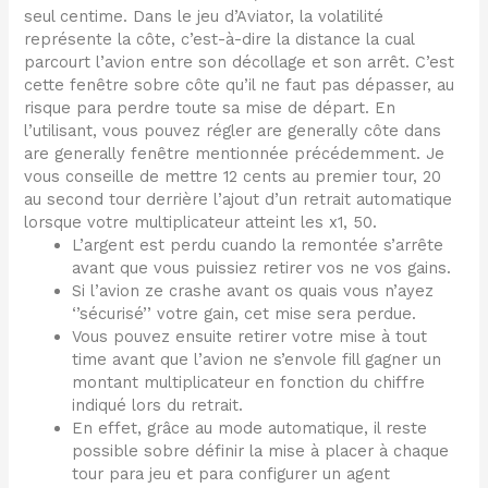
seul centime. Dans le jeu d’Aviator, la volatilité
représente la côte, c’est-à-dire la distance la cual
parcourt l’avion entre son décollage et son arrêt. C’est
cette fenêtre sobre côte qu’il ne faut pas dépasser, au
risque para perdre toute sa mise de départ. En
l’utilisant, vous pouvez régler are generally côte dans
are generally fenêtre mentionnée précédemment. Je
vous conseille de mettre 12 cents au premier tour, 20
au second tour derrière l’ajout d’un retrait automatique
lorsque votre multiplicateur atteint les x1, 50.
L’argent est perdu cuando la remontée s’arrête
avant que vous puissiez retirer vos ne vos gains.
Si l’avion ze crashe avant os quais vous n’ayez
‘’sécurisé’’ votre gain, cet mise sera perdue.
Vous pouvez ensuite retirer votre mise à tout
time avant que l’avion ne s’envole fill gagner un
montant multiplicateur en fonction du chiffre
indiqué lors du retrait.
En effet, grâce au mode automatique, il reste
possible sobre définir la mise à placer à chaque
tour para jeu et para configurer un agent