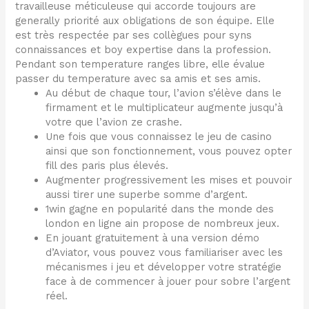
travailleuse méticuleuse qui accorde toujours are
generally priorité aux obligations de son équipe. Elle
est très respectée par ses collègues pour syns
connaissances et boy expertise dans la profession.
Pendant son temperature ranges libre, elle évalue
passer du temperature avec sa amis et ses amis.
Au début de chaque tour, l’avion s’élève dans le
firmament et le multiplicateur augmente jusqu’à
votre que l’avion ze crashe.
Une fois que vous connaissez le jeu de casino
ainsi que son fonctionnement, vous pouvez opter
fill des paris plus élevés.
Augmenter progressivement les mises et pouvoir
aussi tirer une superbe somme d’argent.
1win gagne en popularité dans the monde des
london en ligne ain propose de nombreux jeux.
En jouant gratuitement à una version démo
d’Aviator, vous pouvez vous familiariser avec les
mécanismes i jeu et développer votre stratégie
face à de commencer à jouer pour sobre l’argent
réel.