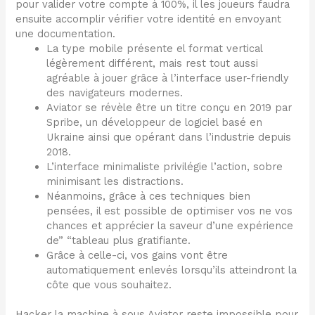
pour valider votre compte à 100%, il les joueurs faudra
ensuite accomplir vérifier votre identité en envoyant
une documentation.
La type mobile présente el format vertical
légèrement différent, mais rest tout aussi
agréable à jouer grâce à l’interface user-friendly
des navigateurs modernes.
Aviator se révèle être un titre conçu en 2019 par
Spribe, un développeur de logiciel basé en
Ukraine ainsi que opérant dans l’industrie depuis
2018.
L’interface minimaliste privilégie l’action, sobre
minimisant les distractions.
Néanmoins, grâce à ces techniques bien
pensées, il est possible de optimiser vos ne vos
chances et apprécier la saveur d’une expérience
de” “tableau plus gratifiante.
Grâce à celle-ci, vos gains vont être
automatiquement enlevés lorsqu’ils atteindront la
côte que vous souhaitez.
Hacker la machine à sous Aviator reste impossible pour